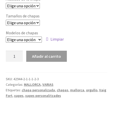
Tamaños de chapas
Modelos de chapas
Limpiar
Añadir al carrito
SKU:
42944-2-1-1-1-2-3
Categorías:
MALLORCA
,
VARIAS
Etiquetas:
chapa personalizada
,
chapas
,
mallorca
,
orgullo
,
Vaig
Fort
,
xapes
,
xapes personalitzades