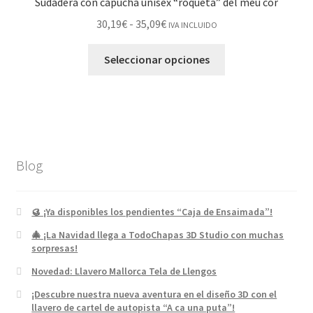
Sudadera con capucha unisex “roqueta” del meu cor
30,19
€
-
35,09
€
IVA INCLUIDO
Seleccionar opciones
Blog
🥮 ¡Ya disponibles los pendientes “Caja de Ensaimada”!
🎄 ¡La Navidad llega a TodoChapas 3D Studio con muchas
sorpresas!
Novedad: Llavero Mallorca Tela de Llengos
¡Descubre nuestra nueva aventura en el diseño 3D con el
llavero de cartel de autopista “A ca una puta”!