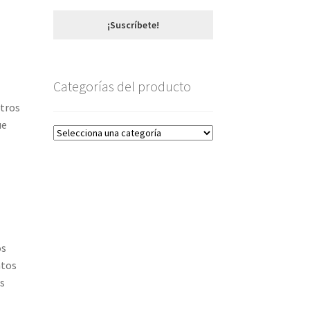
¡Suscríbete!
Categorías del producto
stros
ue
os
ntos
os