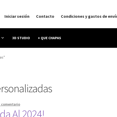
Iniciar sesión
Contacto
Condiciones y gastos de enví
3D STUDIO
+ QUE CHAPAS
as”
rsonalizadas
n comentario
da Al 2024!