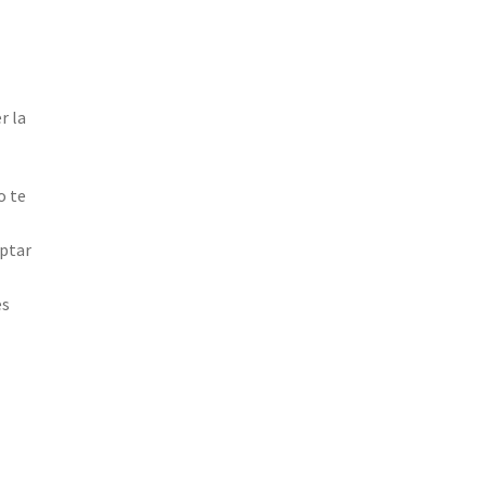
r la
o te
optar
es