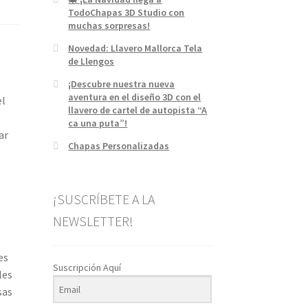
TodoChapas 3D Studio con
muchas sorpresas!
Novedad: Llavero Mallorca Tela
de Llengos
¡Descubre nuestra nueva
aventura en el diseño 3D con el
el
llavero de cartel de autopista “A
ca una puta”!
ar
Chapas Personalizadas
¡SUSCRÍBETE A LA
NEWSLETTER!
es
Suscripción Aquí
les
sas