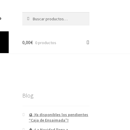
Buscar
o
0,00
€
0 productos
Blog
🥮 ¡Ya disponibles los pendientes
“Caja de Ensaimada”!
🎄 ¡La Navidad llega a