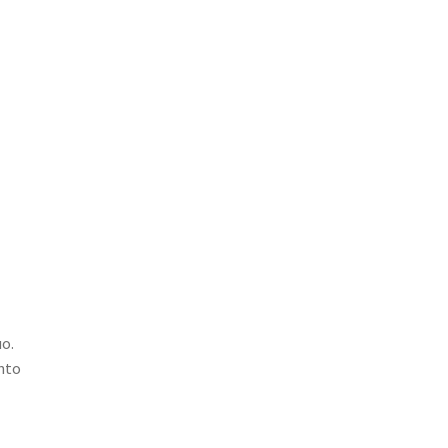
o.
unto