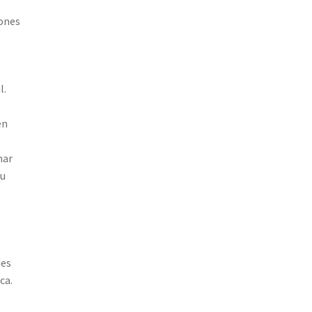
zones
l.
en
nar
tu
des
ca.