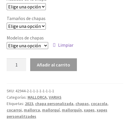
Tamaños de chapas
Modelos de chapas
Limpiar
Añadir al carrito
SKU:
42944-2-1-1-1-1-1-1-1-1
Categorías:
MALLORCA
,
VARIAS
Etiquetas:
2023
,
chapa personalizada
,
chapas
,
cocacola
,
cocarroi
,
mallorca
,
mallorquí
,
mallorquín
,
xapes
,
xapes
personalitzades