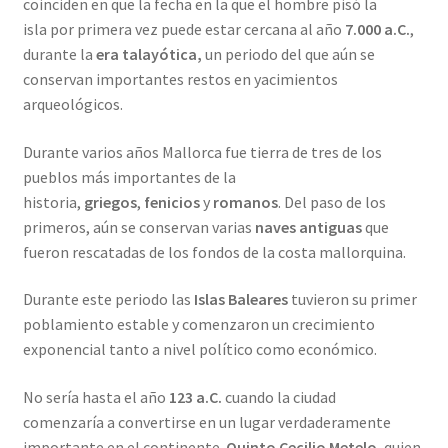
coinciden en que la fecha en la que el hombre pisó la
isla por primera vez puede estar cercana al año
7.000 a.C.
,
durante la
era talayótica,
un periodo del que aún se
conservan importantes restos en yacimientos
arqueológicos.
Durante varios años Mallorca fue tierra de tres de los
pueblos más importantes de la
historia,
griegos
,
fenicios
y
romanos
. Del paso de los
primeros, aún se conservan varias
naves antiguas
que
fueron rescatadas de los fondos de la costa mallorquina.
Durante este periodo las
Islas Baleares
tuvieron su primer
poblamiento estable y comenzaron un crecimiento
exponencial tanto a nivel político como económico.
No sería hasta el año
123 a.C.
cuando la ciudad
comenzaría a convertirse en un lugar verdaderamente
importante en el continente.
Quinto Cecilio Metelo
, quien