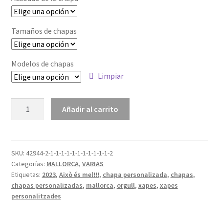
Tamaños de chapas
Modelos de chapas
Limpiar
Añadir al carrito
SKU:
42944-2-1-1-1-1-1-1-1-1-1-1-1-2
Categorías:
MALLORCA
,
VARIAS
Etiquetas:
2023
,
Això és mel!!!
,
chapa personalizada
,
chapas
,
chapas personalizadas
,
mallorca
,
orgull
,
xapes
,
xapes
personalitzades