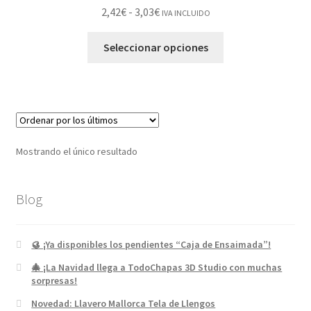
2,42
€
-
3,03
€
IVA INCLUIDO
Seleccionar opciones
Mostrando el único resultado
Blog
🥮 ¡Ya disponibles los pendientes “Caja de Ensaimada”!
🎄 ¡La Navidad llega a TodoChapas 3D Studio con muchas
sorpresas!
Novedad: Llavero Mallorca Tela de Llengos