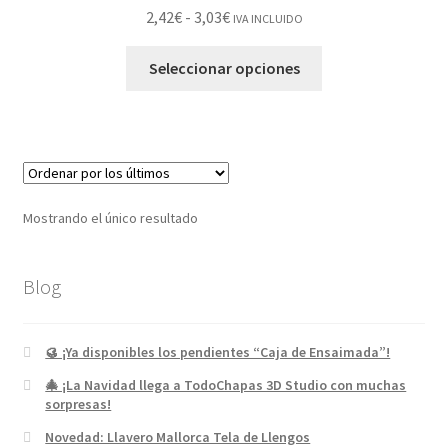
2,42
€
-
3,03
€
IVA INCLUIDO
Seleccionar opciones
Mostrando el único resultado
Blog
🥮 ¡Ya disponibles los pendientes “Caja de Ensaimada”!
🎄 ¡La Navidad llega a TodoChapas 3D Studio con muchas
sorpresas!
Novedad: Llavero Mallorca Tela de Llengos