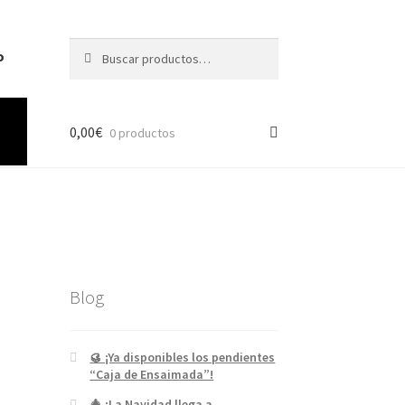
Buscar
o
0,00
€
0 productos
Blog
🥮 ¡Ya disponibles los pendientes
“Caja de Ensaimada”!
🎄 ¡La Navidad llega a