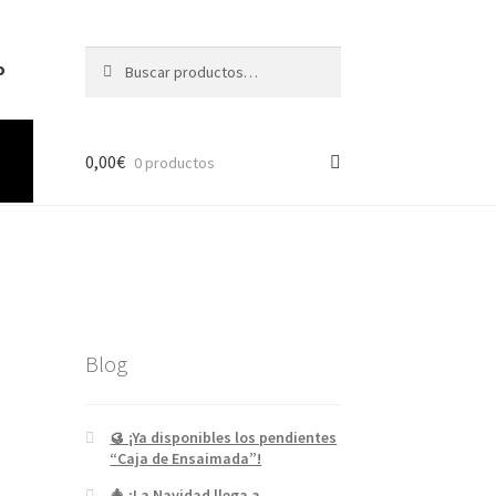
Buscar
o
0,00
€
0 productos
Blog
🥮 ¡Ya disponibles los pendientes
“Caja de Ensaimada”!
🎄 ¡La Navidad llega a