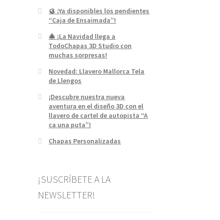
🥮 ¡Ya disponibles los pendientes
“Caja de Ensaimada”!
🎄 ¡La Navidad llega a
TodoChapas 3D Studio con
muchas sorpresas!
Novedad: Llavero Mallorca Tela
de Llengos
¡Descubre nuestra nueva
aventura en el diseño 3D con el
llavero de cartel de autopista “A
ca una puta”!
Chapas Personalizadas
¡SUSCRÍBETE A LA
NEWSLETTER!