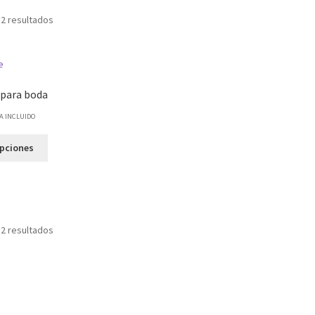
 2 resultados
para boda
VA INCLUIDO
opciones
 2 resultados