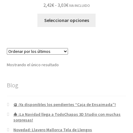
2,42
€
-
3,03
€
IVA INCLUIDO
Seleccionar opciones
Mostrando el único resultado
Blog
🥮 ¡Ya disponibles los pendientes “Caja de Ensaimada”!
🎄 ¡La Navidad llega a TodoChapas 3D Studio con muchas
sorpresas!
Novedad: Llavero Mallorca Tela de Llengos