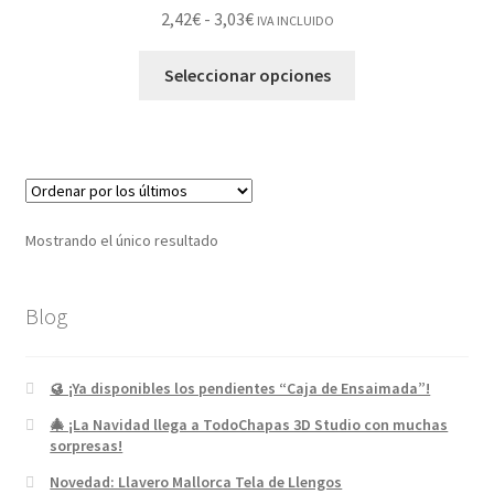
2,42
€
-
3,03
€
IVA INCLUIDO
Seleccionar opciones
Mostrando el único resultado
Blog
🥮 ¡Ya disponibles los pendientes “Caja de Ensaimada”!
🎄 ¡La Navidad llega a TodoChapas 3D Studio con muchas
sorpresas!
Novedad: Llavero Mallorca Tela de Llengos