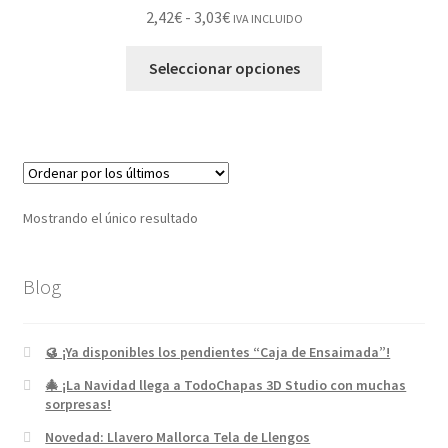
2,42
€
-
3,03
€
IVA INCLUIDO
Seleccionar opciones
Mostrando el único resultado
Blog
🥮 ¡Ya disponibles los pendientes “Caja de Ensaimada”!
🎄 ¡La Navidad llega a TodoChapas 3D Studio con muchas
sorpresas!
Novedad: Llavero Mallorca Tela de Llengos