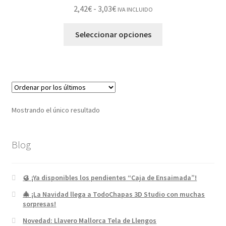
2,42
€
-
3,03
€
IVA INCLUIDO
Seleccionar opciones
Mostrando el único resultado
Blog
🥮 ¡Ya disponibles los pendientes “Caja de Ensaimada”!
🎄 ¡La Navidad llega a TodoChapas 3D Studio con muchas
sorpresas!
Novedad: Llavero Mallorca Tela de Llengos