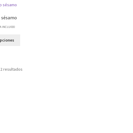
o sésamo
VA INCLUIDO
opciones
 2 resultados