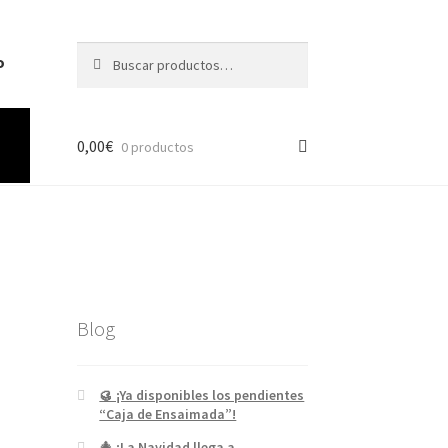
Buscar
o
0,00
€
0 productos
Blog
🥮 ¡Ya disponibles los pendientes
“Caja de Ensaimada”!
🎄 ¡La Navidad llega a