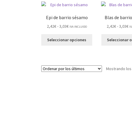
Epi de barrio sésamo
Blas de barri
2,42
€
-
3,03
€
2,42
€
-
3,03
€
IVA INCLUIDO
I
Seleccionar opciones
Seleccionar 
Mostrando los