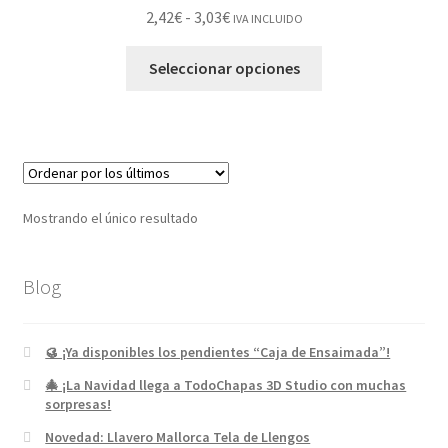
2,42
€
-
3,03
€
IVA INCLUIDO
Seleccionar opciones
Mostrando el único resultado
Blog
🥮 ¡Ya disponibles los pendientes “Caja de Ensaimada”!
🎄 ¡La Navidad llega a TodoChapas 3D Studio con muchas
sorpresas!
Novedad: Llavero Mallorca Tela de Llengos